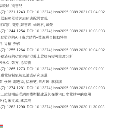
徐曉晗
,
劉雪兒
(7): 1231-1243.
DOI:
10.13374/j.issn2095-9389.2021.07.04.002
理器服務器芯片組的適配與實現
姚宣霞
,
周芳
,
鄭雪峰
,
楊曉君
,
戴榮
(7): 1244-1254.
DOI:
10.13374/j.issn2095-9389.2021.10.08.003
動監測的AFT廠房結構–漿液耦合振動特性
邦
,
肖楠
,
勞俊
(7): 1255-1264.
DOI:
10.13374/j.issn2095-9389.2020.10.04.002
平穩過程的劣化鋼筋混凝土梁橋時變可靠度分析
錢永久
,
張方
,
徐望喜
(7): 1265-1273.
DOI:
10.13374/j.issn2095-9389.2020.09.07.001
換膜電解制氫氫氣滲透研究進展
潔
,
侯坤
,
郭志遠
,
徐桂芝
,
鄧占鋒
,
李寶讓
(7): 1274-1281.
DOI:
10.13374/j.issn2095-9389.2021.08.02.003
體三維隨機節理網絡模型構建及其在兩河口水電站中的應用
正召
,
宋文成
,
李萬潤
(7): 1282-1290.
DOI:
10.13374/j.issn2095-9389.2020.11.30.003