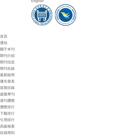
English
首頁
通知
關于本刊
期刊介紹
期刊信息
期刊在線
最新錄用
優先發表
當期目錄
虛擬專刊
過刊瀏覽
瀏覽排行
下載排行
引用排行
高級檢索
征稿簡則