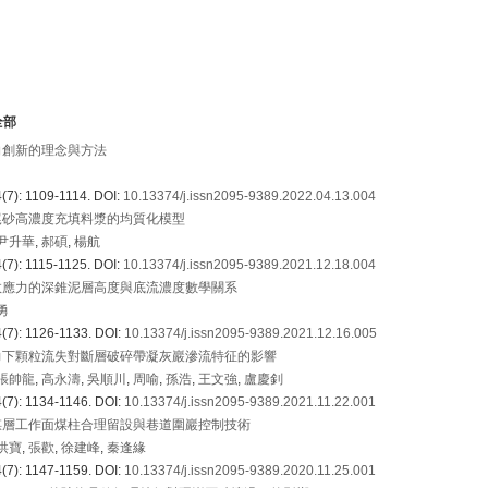
全部
向創新的理念與方法
(7): 1109-1114.
DOI:
10.13374/j.issn2095-9389.2022.04.13.004
尾砂高濃度充填料漿的均質化模型
尹升華
,
郝碩
,
楊航
(7): 1115-1125.
DOI:
10.13374/j.issn2095-9389.2021.12.18.004
效應力的深錐泥層高度與底流濃度數學關系
勇
(7): 1126-1133.
DOI:
10.13374/j.issn2095-9389.2021.12.16.005
力下顆粒流失對斷層破碎帶凝灰巖滲流特征的影響
張帥龍
,
高永濤
,
吳順川
,
周喻
,
孫浩
,
王文強
,
盧慶釗
(7): 1134-1146.
DOI:
10.13374/j.issn2095-9389.2021.11.22.001
煤層工作面煤柱合理留設與巷道圍巖控制技術
洪寶
,
張歡
,
徐建峰
,
秦逢緣
(7): 1147-1159.
DOI:
10.13374/j.issn2095-9389.2020.11.25.001