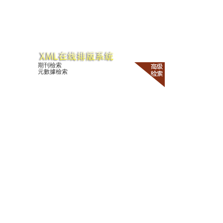
期刊檢索
元數據檢索