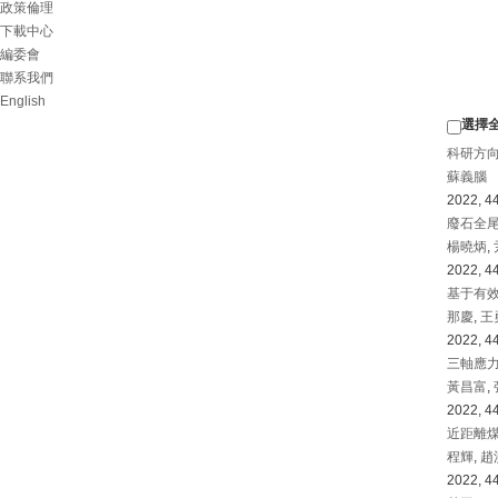
政策倫理
下載中心
編委會
聯系我們
English
選擇
科研方
蘇義腦
2022, 44
廢石全
楊曉炳
,
2022, 44
基于有
那慶
,
王
2022, 44
三軸應
黃昌富
,
2022, 44
近距離
程輝
,
趙
2022, 44