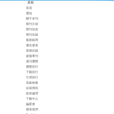
星期
首頁
通知
關于本刊
期刊介紹
期刊信息
期刊在線
最新錄用
優先發表
當期目錄
虛擬專刊
過刊瀏覽
瀏覽排行
下載排行
引用排行
高級檢索
征稿簡則
政策倫理
下載中心
編委會
聯系我們