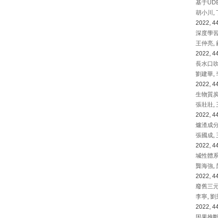
基于UD
胡小川
,
2022, 44
深度學
王仲亮
,
2022, 44
長水口
劉建華
,
2022, 44
生物質
張壯壯
,
2022, 44
爐渣成
張國成
,
2022, 44
堿性體
龔海強
,
2022, 44
廢舊三
李寧
,
劉
2022, 44
因果推