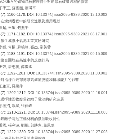
EC-GBM的礦物晶粒解理特征對硬巖石破壞過程的影響
丁學正
,
蘇國韶
,
廖滿平
(7): 1160-1170.
DOI:
10.13374/j.issn2095-9389.2020.12.10.002
習在煉鋼過程中的研究進展及應用現狀
顧超
,
王敏
,
包燕平
(7): 1171-1182.
DOI:
10.13374/j.issn2095-9389.2021.08.17.001
吹氬生成微小氣泡工業實驗研究
李巍
,
何楊
,
蘇曉峰
,
張杰
,
常芙蓉
(7): 1183-1191.
DOI:
10.13374/j.issn2095-9389.2021.09.15.009
炭復合團塊在高爐中的反應行為
王強
,
唐惠慶
,
薛慶國
(7): 1192-1201.
DOI:
10.13374/j.issn2095-9389.2020.11.30.002
分對冶煉白云鄂博礦高爐渣脫硫和排堿能力的影響
王雅軍
,
羅果萍
(7): 1202-1212.
DOI:
10.13374/j.issn2095-9389.2020.11.19.001
系選擇性回收廢舊鋰離子電池的研究進展
彭德招
,
歐星
,
張佳峰
(7): 1213-1221.
DOI:
10.13374/j.issn2095-9389.2020.11.18.003
元鋰離子電池正極材料的微波吸收特性
秉國
,
張利波
,
劉鵬
,
郭勝惠
,
董恩華
(7): 1222-1230.
DOI:
10.13374/j.issn2095-9389.2020.11.27.003
斷三種分析框架及其應用綜述