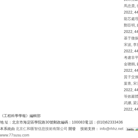
馬忠貴
,
2022, 44
龍芯處
鄭臣明
,
2022, 44
基于微振
宋波
,
李
2022, 44
考慮非
金聰鶴
,
2022, 44
質子交
葉青
,
宋
2022, 44
等效巖
武娜
,
梁
2022, 44
《工程科學學報》編輯部
地 址：北京市海淀區學院路30號
郵政編碼：100083
電 話：(010)62333436
本系統由
北京仁和匯智信息技術有限公司
開發
技術支持：
info@rhhz.net
www.77susu.com