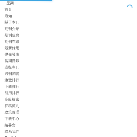
星期
首頁
通知
關于本刊
期刊介紹
期刊信息
期刊在線
最新錄用
優先發表
當期目錄
虛擬專刊
過刊瀏覽
瀏覽排行
下載排行
引用排行
高級檢索
征稿簡則
政策倫理
下載中心
編委會
聯系我們