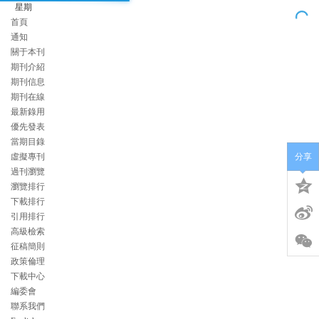
星期
首頁
通知
關于本刊
期刊介紹
期刊信息
期刊在線
最新錄用
優先發表
當期目錄
虛擬專刊
分享
過刊瀏覽
瀏覽排行
下載排行
引用排行
高級檢索
征稿簡則
政策倫理
下載中心
編委會
聯系我們