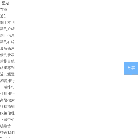
星期
首頁
通知
關于本刊
期刊介紹
期刊信息
期刊在線
最新錄用
優先發表
當期目錄
虛擬專刊
分享
過刊瀏覽
瀏覽排行
下載排行
引用排行
高級檢索
征稿簡則
政策倫理
下載中心
編委會
聯系我們