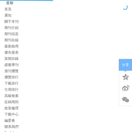
星期
首頁
通知
關于本刊
期刊介紹
期刊信息
期刊在線
最新錄用
優先發表
當期目錄
虛擬專刊
分享
過刊瀏覽
瀏覽排行
下載排行
引用排行
高級檢索
征稿簡則
政策倫理
下載中心
編委會
聯系我們