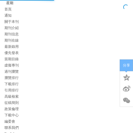
星期
首頁
通知
關于本刊
期刊介紹
期刊信息
期刊在線
最新錄用
優先發表
當期目錄
虛擬專刊
分享
過刊瀏覽
瀏覽排行
下載排行
引用排行
高級檢索
征稿簡則
政策倫理
下載中心
編委會
聯系我們