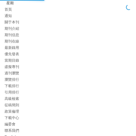
星期
首頁
通知
關于本刊
期刊介紹
期刊信息
期刊在線
最新錄用
優先發表
當期目錄
虛擬專刊
過刊瀏覽
瀏覽排行
下載排行
引用排行
高級檢索
征稿簡則
政策倫理
下載中心
編委會
聯系我們