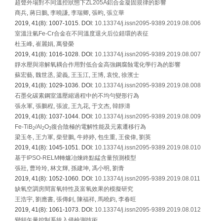
超聲外場對不同溫控狀態下ZL205A鋁合金凝固規律的影響
商兵
,
蔣日鵬
,
李曉謙
,
李瑞卿
,
張昀
,
張立華
2019, 41(8): 1007-1015.
DOI:
10.13374/j.issn2095-9389.2019.08.006
室溫注氫Fe-Cr合金在不同溫度退火后位錯環的表征
杜玉峰
,
崔麗娟
,
萬發榮
2019, 41(8): 1016-1028.
DOI:
10.13374/j.issn2095-9389.2019.08.007
靜水壓與溶解氧耦合作用對低合金高強鋼腐蝕電化學行為的影響
蘇宏藝
,
魏世丞
,
梁義
,
王玉江
,
王博
,
袁悅
,
徐濱士
2019, 41(8): 1029-1036.
DOI:
10.13374/j.issn2095-9389.2019.08.008
石墨化碳素鋼室溫壓縮過程中的不均勻變形行為
張永軍
,
張鵬程
,
張波
,
王九花
,
于文杰
,
韓靜濤
2019, 41(8): 1037-1044.
DOI:
10.13374/j.issn2095-9389.2019.08.009
Fe-TiB
/Al
O
復合陰極的電解性能及元素遷移行為
2
2
3
梁玉冬
,
王力軍
,
柴登鵬
,
牛婷婷
,
包生重
,
王俊偉
,
劉英
2019, 41(8): 1045-1051.
DOI:
10.13374/j.issn2095-9389.2019.08.010
基于IPSO-RELM轉爐冶煉終點錳含量預測模型
張壯
,
曹玲玲
,
林文輝
,
孫建坤
,
馮小明
,
劉青
2019, 41(8): 1052-1060.
DOI:
10.13374/j.issn2095-9389.2019.08.011
缺氧空調房間富氧特性及富氧效果的模擬研究
王浩宇
,
劉應書
,
張傳釗
,
陳福祥
,
馬曉鈞
,
李春旺
2019, 41(8): 1061-1073.
DOI:
10.13374/j.issn2095-9389.2019.08.012
變頻矢量控制系統入侵檢測技術