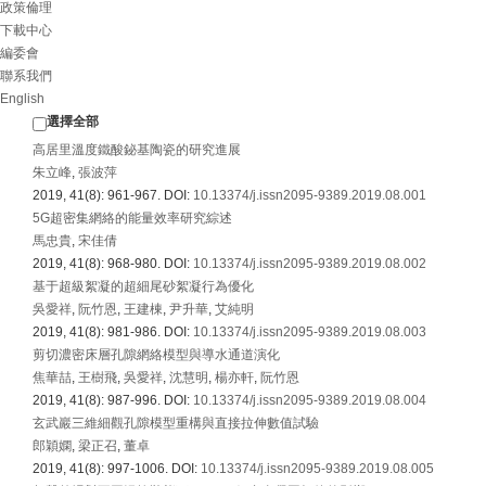
政策倫理
下載中心
編委會
聯系我們
English
選擇全部
高居里溫度鐵酸鉍基陶瓷的研究進展
朱立峰
,
張波萍
2019, 41(8): 961-967.
DOI:
10.13374/j.issn2095-9389.2019.08.001
5G超密集網絡的能量效率研究綜述
馬忠貴
,
宋佳倩
2019, 41(8): 968-980.
DOI:
10.13374/j.issn2095-9389.2019.08.002
基于超級絮凝的超細尾砂絮凝行為優化
吳愛祥
,
阮竹恩
,
王建棟
,
尹升華
,
艾純明
2019, 41(8): 981-986.
DOI:
10.13374/j.issn2095-9389.2019.08.003
剪切濃密床層孔隙網絡模型與導水通道演化
焦華喆
,
王樹飛
,
吳愛祥
,
沈慧明
,
楊亦軒
,
阮竹恩
2019, 41(8): 987-996.
DOI:
10.13374/j.issn2095-9389.2019.08.004
玄武巖三維細觀孔隙模型重構與直接拉伸數值試驗
郎穎嫻
,
梁正召
,
董卓
2019, 41(8): 997-1006.
DOI:
10.13374/j.issn2095-9389.2019.08.005